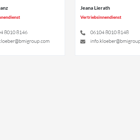
Danz
Jeana Lierath
nnendienst
Vertriebsinnendienst
4 8010 8146
06104 8010 8148
.kloeber@bmigroup.com
info.kloeber@bmigrou