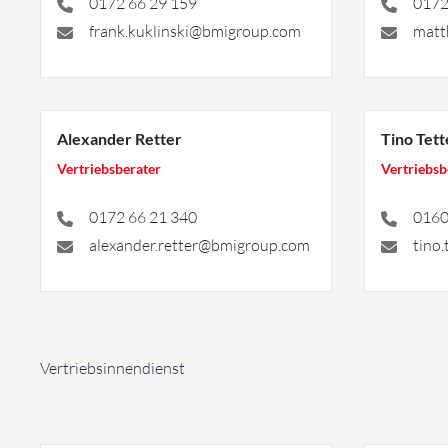
0172 66 29 159
0172
frank.kuklinski@bmigroup.com
matt
Alexander Retter
Tino Tet
Vertriebsberater
Vertriebsb
0172 66 21 340
0160
alexander.retter@bmigroup.com
tino
Vertriebsinnendienst