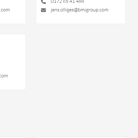
0172 65 41 488
p.com
jens.olliges@bmigroup.com
.com