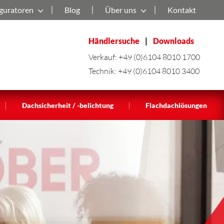
guratoren
Blog
Über uns
Kontakt
Händlersuche
|
Downloads
Verkauf:
+49 (0)6104 8010 1700
Technik:
+49 (0)6104 8010 3400
|
|
Dachsicherheit / -belichtung
Flachdachlösungen