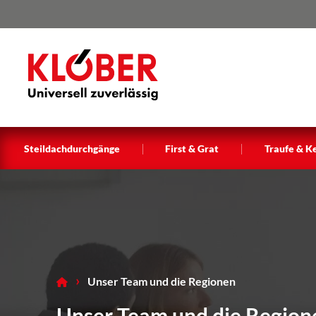
Zum Inhalt springen
|
|
Steildachdurchgänge
First & Grat
Traufe & K
Unser Team und die Regionen
Unser Team und die Region