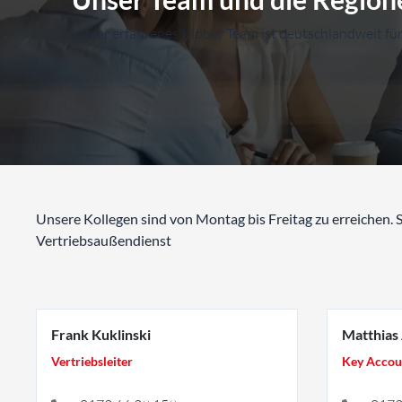
Unser erfahrenes Klöber Team ist deutschlandweit für 
Unsere Kollegen sind von Montag bis Freitag zu erreichen. 
Vertriebsaußendienst
Frank Kuklinski
Matthias
Vertriebsleiter
Key Accou