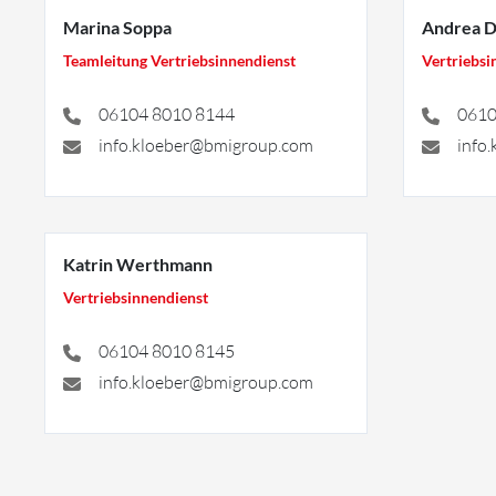
Marina Soppa
Andrea 
Teamleitung Vertriebsinnendienst
Vertriebsi
06104 8010 8144
0610
info.kloeber@bmigroup.com
info
Katrin Werthmann
Vertriebsinnendienst
06104 8010 8145
info.kloeber@bmigroup.com