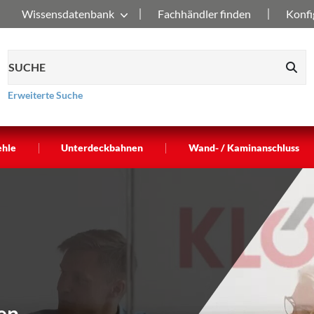
Wissensdatenbank
Fachhändler finden
Konfi
Erweiterte Suche
|
|
ehle
Unterdeckbahnen
Wand- / Kaminanschluss
en