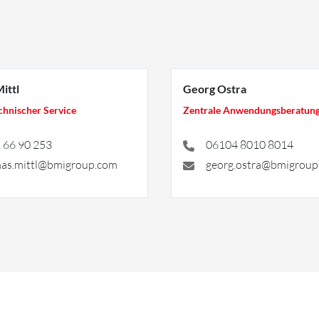
ittl
Georg Ostra
chnischer Service
Zentrale Anwendungsberatung 
 66 90 253
06104 8010 8014
as.mittl@bmigroup.com
georg.ostra@bmigroup