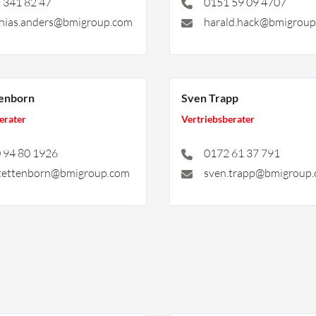
 341 82 47
0151 59 09 4707
hias.anders@bmigroup.com
harald.hack@bmigrou
tenborn
Sven Trapp
erater
Vertriebsberater
 94 80 1926
0172 61 37 791
.tettenborn@bmigroup.com
sven.trapp@bmigroup