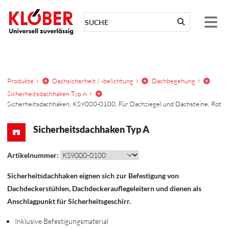
Zum Inhalt springen
Produkte
Dachsicherheit / -belichtung
Dachbegehung
Sicherheitsdachhaken Typ A
Sicherheitsdachhaken, KS9000-0100, Für Dachziegel und Dachsteine, Rot
Sicherheitsdachhaken Typ A
Artikelnummer:
Sicherheitsdachhaken eignen sich zur Befestigung von
Dachdeckerstühlen, Dachdeckerauflegeleitern und dienen als
Anschlagpunkt für Sicherheitsgeschirr.
Inklusive Befestigungsmaterial