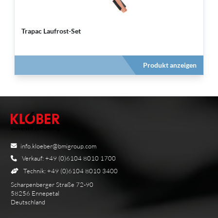
Trapac Laufrost-Set
Produkt anzeigen
info.kloeber@bmigroup.com
Verkauf: +49 (0)6104 8010 1700
Technik: +49 (0)6104 8010 3400
Scharpenberger Straße 72-90
58256 Ennepetal
Deutschland